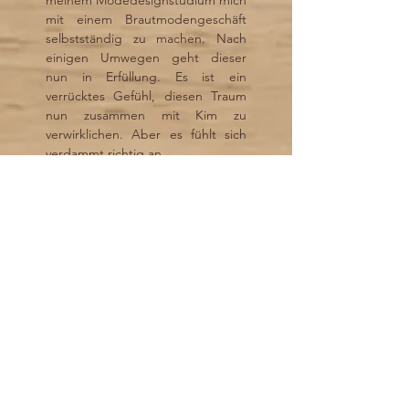
meinem Modedesignstudium mich
mit einem Brautmodengeschäft
selbstständig zu machen. Nach
einigen Umwegen geht dieser
nun in Erfüllung. Es ist ein
verrücktes Gefühl, diesen Traum
nun zusammen mit Kim zu
verwirklichen. Aber es fühlt sich
verdammt richtig an.
Wenn ich mich nicht gerade
kreativ austobe, stehe ich mit Herz
und Seele in einer miefigen Halle
auf dem Volleyballfeld und
genieße den sportlichen
Ausgleich und viele lustigen
Momente mit einem tollen Team.
Generell bin ich immer für
sportliche Aktivitäten zu haben
und bin bekannt dafür ständig im
Urlaub zu sein - egal ob am Strand
oder in den Bergen.