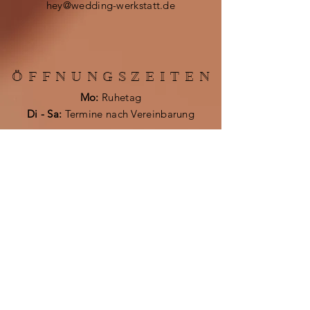
hey@wedding-werkstatt.de
ÖFFNUNGSZEITE
N
Mo:
Ruhetag
Di - Sa:
Termine nach Vereinbarung
GOOD TO KNOW
Impressum
Datenschutz
AGB
FAQ